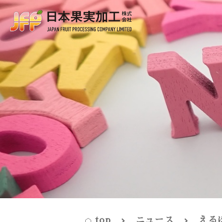
top
ニュース
える